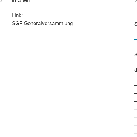
in Olten
e
2
D
Link:
SGF Generalversammlung
S
S
d