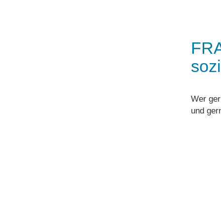
FRA
sozi
Wer ger
und ger