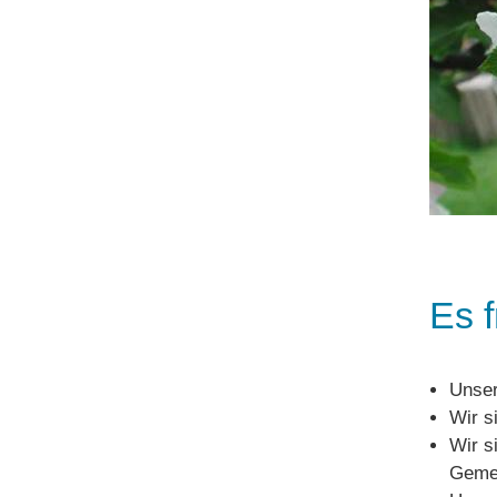
Es 
Unser
Wir s
Wir s
Gemei