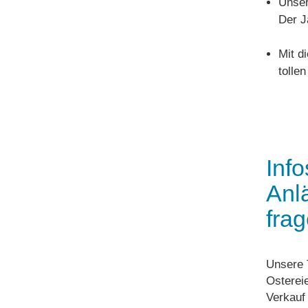
Unser
Der J
Mit d
tolle
Inf
Anl
fra
Unsere 
Osterei
Verkauf