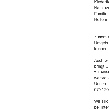
Kinderf
Neuzuzü
Familie
Helferi
Zudem m
Umgebun
können.
Auch wi
bringt S
zu leis
wertvoll
Unsere E
079 120
Wir suc
bei Inte