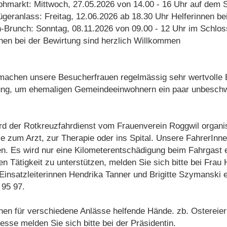
lohmarkt: Mittwoch, 27.05.2026 von 14.00 - 16 Uhr auf dem 
geranlass: Freitag, 12.06.2026 ab 18.30 Uhr Helferinnen be
n-Brunch: Sonntag, 08.11.2026 von 09.00 - 12 Uhr im Schlo
nnen bei der Bewirtung sind herzlich Willkommen
achen unsere Besucherfrauen regelmässig sehr wertvolle B
g, um ehemaligen Gemeindeeinwohnern ein paar unbeschwer
rd der Rotkreuzfahrdienst vom Frauenverein Roggwil organisi
ie zum Arzt, zur Therapie oder ins Spital. Unsere FahrerInnen
ten. Es wird nur eine Kilometerentschädigung beim Fahrgast 
en Tätigkeit zu unterstützen, melden Sie sich bitte bei Frau
insatzleiterinnen Hendrika Tanner und Brigitte Szymanski e
 95 97.
hen für verschiedene Anlässe helfende Hände. zb. Ostereie
resse melden Sie sich bitte bei der Präsidentin.