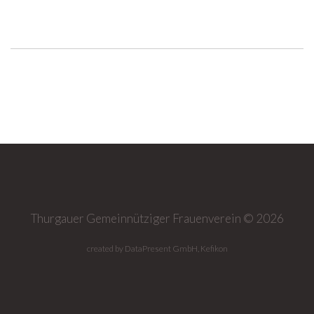
Thurgauer Gemeinnütziger Frauenverein ©
2026
created by DataPresent GmbH, Kefikon